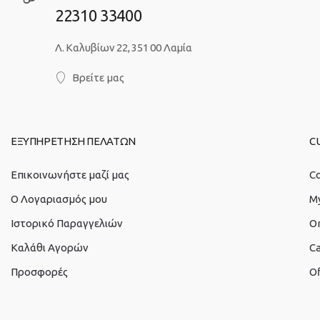
22310 33400
Λ. Καλυβίων 22, 351 00 Λαμία
Βρείτε μας
ΕΞΥΠΗΡΕΤΗΣΗ ΠΕΛΑΤΩΝ
C
Επικοινωνήστε μαζί μας
Co
O Λογαριασμός μου
M
Ιστορικό Παραγγελιών
O
Καλάθι Αγορών
Ca
Προσφορές
Of