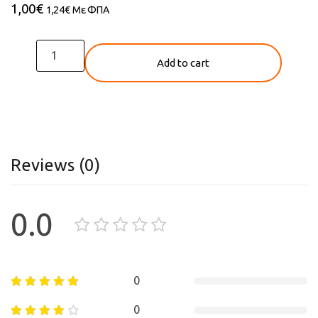
1,00
€
1,24
€
Με ΦΠΑ
Κράνος
Add to cart
για
προστασία
από
πτώση
quantity
Reviews (0)
0.0
0
0