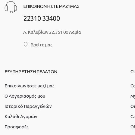
ΕΠΙΚΟΙΝΩΝΉΣΤΕ ΜΑΖΊ ΜΑΣ
22310 33400
Λ. Καλυβίων 22, 351 00 Λαμία
Βρείτε μας
ΕΞΥΠΗΡΕΤΗΣΗ ΠΕΛΑΤΩΝ
C
Επικοινωνήστε μαζί μας
Co
O Λογαριασμός μου
M
Ιστορικό Παραγγελιών
O
Καλάθι Αγορών
Ca
Προσφορές
Of