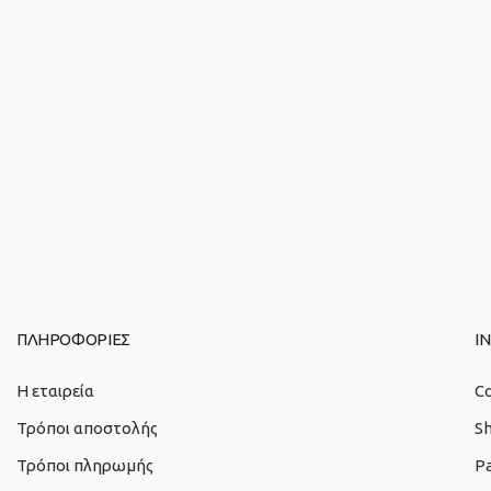
ΠΛΗΡΟΦΟΡΙΕΣ
I
Η εταιρεία
C
Τρόποι αποστολής
S
Τρόποι πληρωμής
P