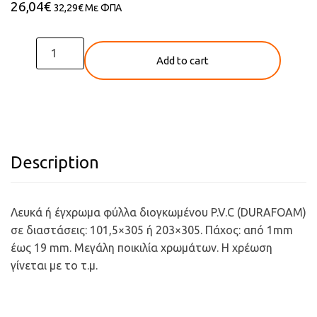
26,04
€
32,29
€
Με ΦΠΑ
ΦΥΛΛΑ
Add to cart
ΔΙΟΓΚΩΜΕΝΟΥ
P.V.C
(DURAFOAM)
quantity
Description
Λευκά ή έγχρωμα φύλλα διογκωμένου P.V.C (DURAFOAM)
σε διαστάσεις: 101,5×305 ή 203×305. Πάχος: από 1mm
έως 19 mm. Μεγάλη ποικιλία χρωμάτων. Η χρέωση
γίνεται με το τ.μ.