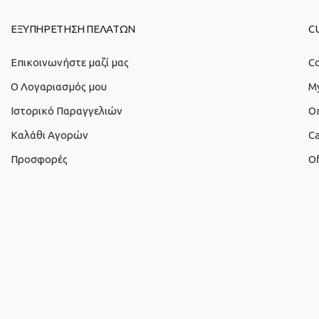
ΕΞΥΠΗΡΕΤΗΣΗ ΠΕΛΑΤΩΝ
C
Επικοινωνήστε μαζί μας
Co
O Λογαριασμός μου
M
Ιστορικό Παραγγελιών
O
Καλάθι Αγορών
Ca
Προσφορές
Of