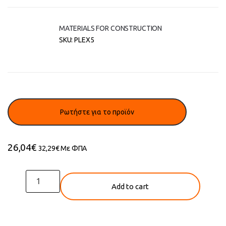
MATERIALS FOR CONSTRUCTION
SKU:
PLEX5
26,04
€
32,29
€
Με ΦΠΑ
P.V.C
Add to cart
(DURAFOAM)
quantity