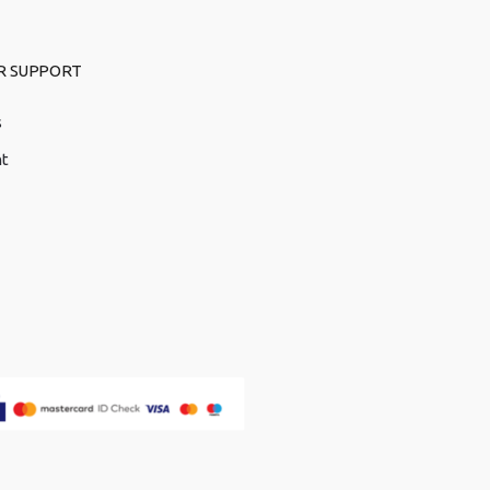
R SUPPORT
s
nt