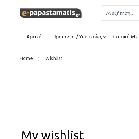
Skip
Skip
Search
to
to
for:
navigation
content
Αρχική
Προϊόντα / Υπηρεσίες
Σχετικά Με
Home
Wishlist
My wishlist