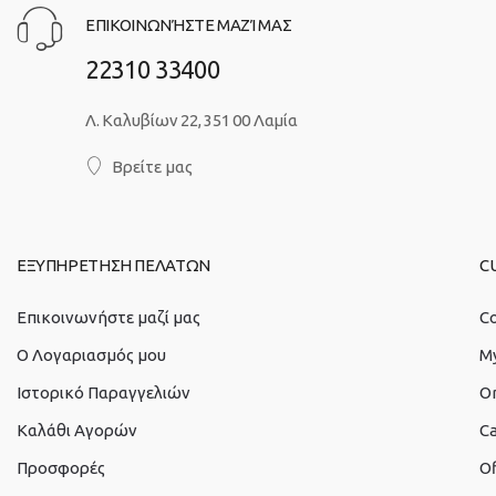
ΕΠΙΚΟΙΝΩΝΉΣΤΕ ΜΑΖΊ ΜΑΣ
22310 33400
Λ. Καλυβίων 22, 351 00 Λαμία
Βρείτε μας
ΕΞΥΠΗΡΕΤΗΣΗ ΠΕΛΑΤΩΝ
C
Επικοινωνήστε μαζί μας
Co
O Λογαριασμός μου
M
Ιστορικό Παραγγελιών
O
Καλάθι Αγορών
Ca
Προσφορές
Of