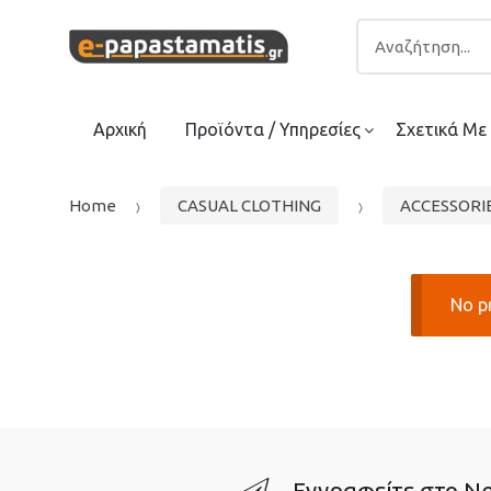
Skip
Skip
Search
to
to
for:
navigation
content
Αρχική
Προϊόντα / Υπηρεσίες
Σχετικά Με
Home
CASUAL CLOTHING
ACCESSORI
No p
Εγγραφείτε στο Ne