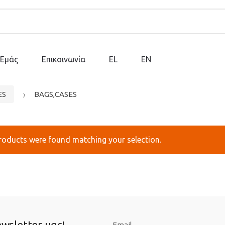
 Εμάς
Επικοινωνία
EL
EN
ES
BAGS,CASES
roducts were found matching your selection.
wsletter μας!
Email