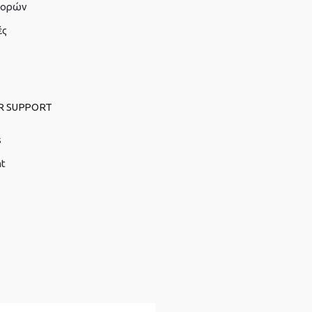
γορών
ές
R SUPPORT
s
nt