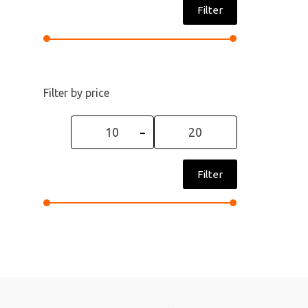
Filter
Filter by price
Min
Max
price
price
Filter