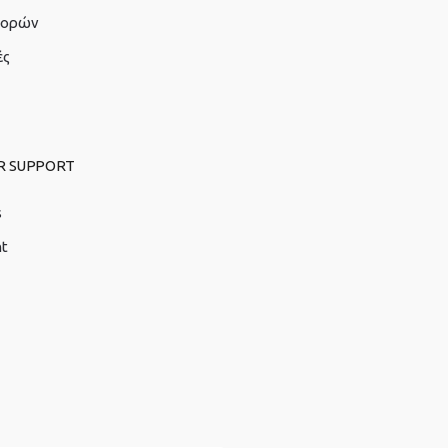
γορών
ές
R SUPPORT
s
nt