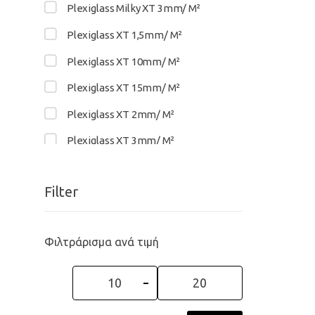
Plexiglass Milky XT 3mm/ M²
Plexiglass XT 1,5mm/ M²
Plexiglass XT 10mm/ M²
Plexiglass XT 15mm/ M²
Plexiglass XT 2mm/ M²
Plexiglass XT 3mm/ M²
Plexiglass XT 4mm/ M²
Filter
Plexiglass XT 5mm/ M²
Plexiglass XT 6mm/ M²
Φιλτράρισμα ανά τιμή
Min
Max
price
price