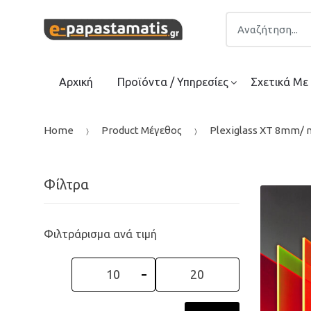
Skip
Skip
Search
to
to
for:
navigation
content
Αρχική
Προϊόντα / Υπηρεσίες
Σχετικά Με
Home
Product Μέγεθος
Plexiglass XT 8mm/ 
Φίλτρα
Φιλτράρισμα ανά τιμή
Min
Max
price
price