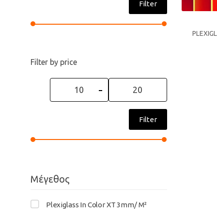
Filter
PLEXIGL
Filter by price
Min
Max
price
price
Filter
Μέγεθος
Plexiglass In Color XT 3mm/ M²