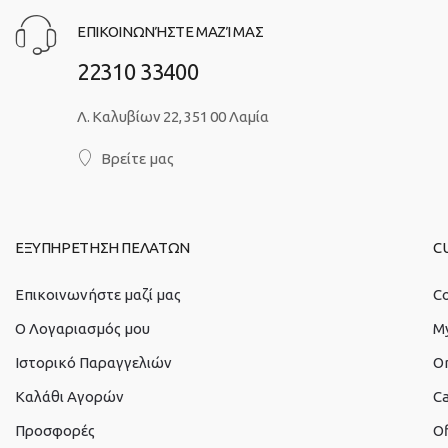
ΕΠΙΚΟΙΝΩΝΉΣΤΕ ΜΑΖΊ ΜΑΣ
22310 33400
Λ. Καλυβίων 22, 351 00 Λαμία
Βρείτε μας
ΕΞΥΠΗΡΕΤΗΣΗ ΠΕΛΑΤΩΝ
C
Επικοινωνήστε μαζί μας
Co
O Λογαριασμός μου
M
Ιστορικό Παραγγελιών
O
Καλάθι Αγορών
Ca
Προσφορές
Of