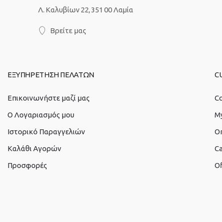
Λ. Καλυβίων 22, 351 00 Λαμία
Βρείτε μας
ΕΞΥΠΗΡΕΤΗΣΗ ΠΕΛΑΤΩΝ
C
Επικοινωνήστε μαζί μας
Co
O Λογαριασμός μου
M
Ιστορικό Παραγγελιών
O
Καλάθι Αγορών
Ca
Προσφορές
Of