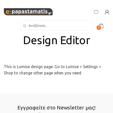
Skip
Skip
to
to
navigation
content
Search
0
for:
Design Editor
This is Lumise design page. Go to Lumise > Settings >
Shop to change other page when you need.
Εγγραφείτε στο Newsletter μας!