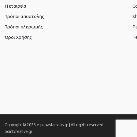
Η εταιρεία
C
Τρόποι αποστολής
S
Τρόποι πληρωμής
P
Όροι Χρήσης
Te
Copyright © 2023 e-papastamatis.gr | All rights reserved.
pointcreative.gr