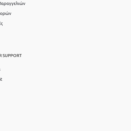
 Παραγγελιών
γορών
ές
R SUPPORT
s
nt