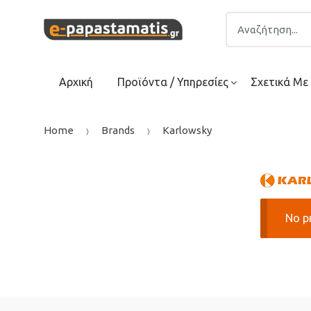
Skip
Skip
Search
to
to
for:
navigation
content
Αρχική
Προϊόντα / Υπηρεσίες
Σχετικά Με
Home
Brands
Karlowsky
No p