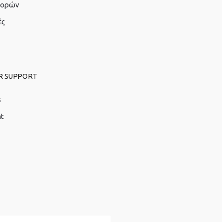
γορών
ές
R SUPPORT
s
nt