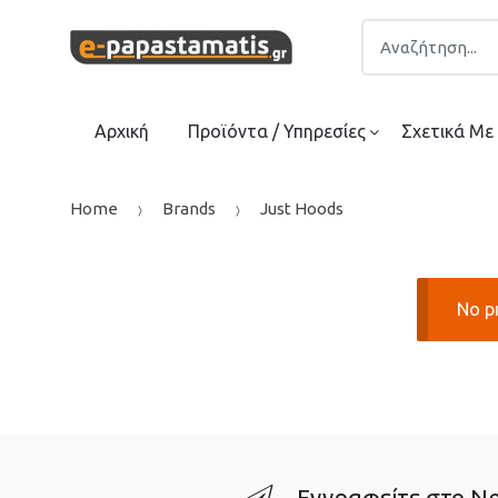
Skip
Skip
Search
to
to
for:
navigation
content
Αρχική
Προϊόντα / Υπηρεσίες
Σχετικά Με
Home
Brands
Just Hoods
No p
Εγγραφείτε στο Ne