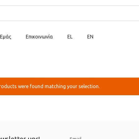
 Εμάς
Επικοινωνία
EL
EN
roducts were found matching your selection.
wsletter μας!
Email