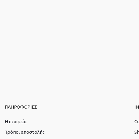
ΠΛΗΡΟΦΟΡΙΕΣ
I
Η εταιρεία
C
Τρόποι αποστολής
S