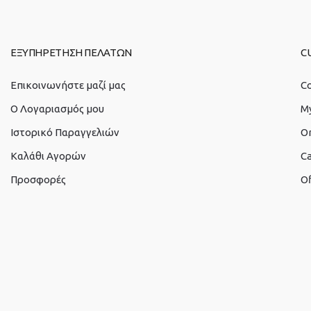
ΕΞΥΠΗΡΕΤΗΣΗ ΠΕΛΑΤΩΝ
C
Επικοινωνήστε μαζί μας
Co
O Λογαριασμός μου
M
Ιστορικό Παραγγελιών
O
Καλάθι Αγορών
Ca
Προσφορές
Of