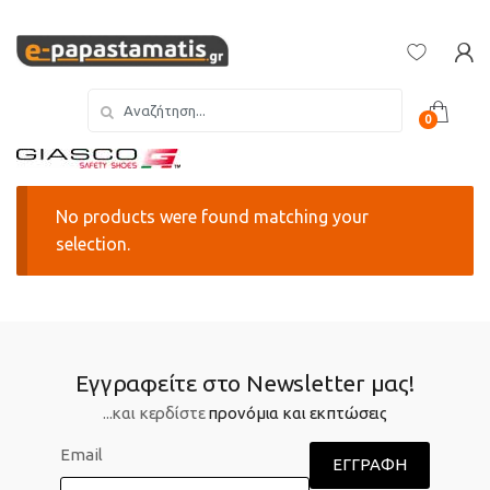
Skip
Skip
to
to
navigation
content
Search
0
for:
No products were found matching your
selection.
Εγγραφείτε στο Newsletter μας!
...και κερδίστε
προνόμια και εκπτώσεις
Email